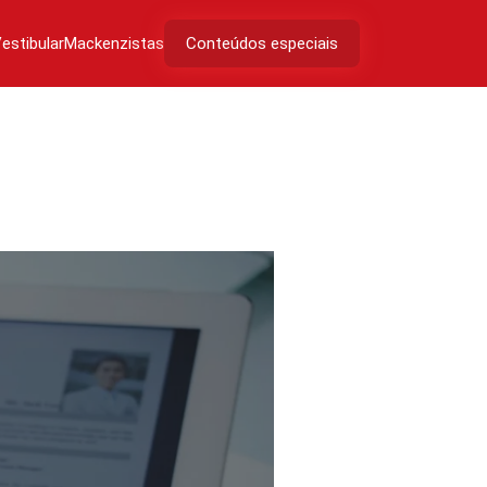
estibular
Mackenzistas
Conteúdos especiais