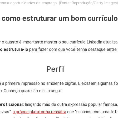
sso a oportunidades de emprego. (Fonte: Reprodução/Getty Images
e como estruturar um bom currículo
 o quanto é importante manter o seu currículo LinkedIn atuali
o estruturá-lo
para fazer com que você tenha destaque entre
Perfil
 é a primeira impressão no ambiente digital. E existem algumas f
vo. Conheça quais são elas a seguir:
rofissional:
lançando mão de outra expressão popular famosa
avras”,
a própria plataforma ressalta
que “usuários com uma foto