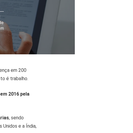
 —
l
de
em
esença em 200
to é trabalho.
 em 2016 pela
rias
, sendo
 Unidos e a Índia,