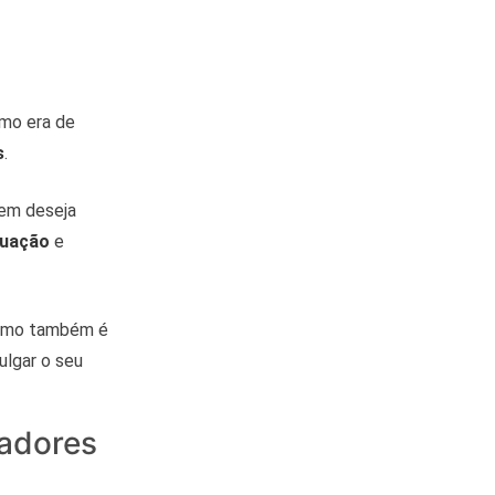
omo era de
s
.
uem deseja
tuação
e
como também é
ulgar o seu
tadores