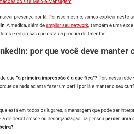
rmações do site Meio e Mensagem
.
 marcar presença por lá. Por isso mesmo, vamos explicar neste a
In
. A medida, além de
ampliar seu network
, também é uma exce
adores e empresas que estão à procura de talentos.
inkedIn: por que você deve manter 
 de que
“a primeira impressão é a que fica”
? Pois nessa rede
orque de nada adianta fazer um perfil por lá e manter o seu curr
 que está em todos os lugares, a mensagem que pode ser interp
é a de desinteresse ou desorganização. Já pensou
perder uma 
beira?