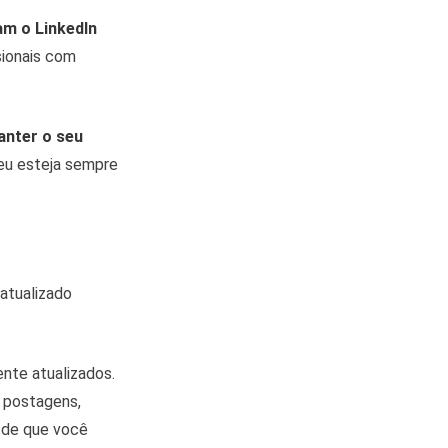
am o LinkedIn
sionais com
nter o seu
seu esteja sempre
 atualizado
ente atualizados.
o postagens,
 de que você