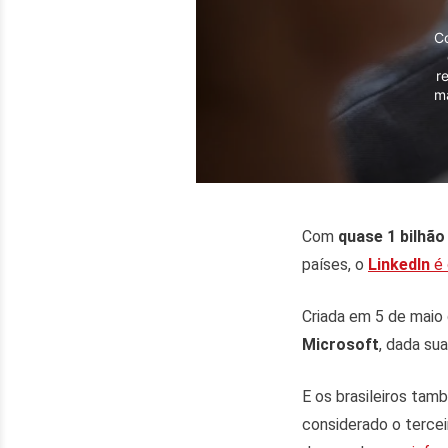
C
r
m
Com
quase 1 bilhão
países, o
LinkedIn
é 
Criada em 5 de maio 
Microsoft
, dada su
E os brasileiros tam
considerado o tercei