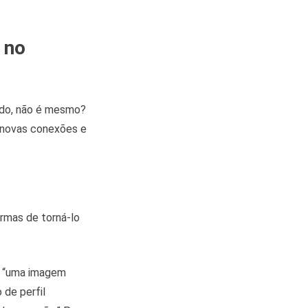
)
 no
zado, não é mesmo?
 novas conexões e
ormas de torná-lo
, “uma imagem
 de perfil