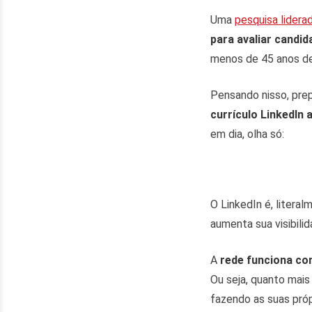
Uma
pesquisa lidera
para avaliar candid
menos de 45 anos de
Pensando nisso, pre
currículo LinkedIn 
em dia, olha só:
O LinkedIn é, literal
aumenta sua visibili
A
rede funciona com
Ou seja, quanto mais
fazendo as suas pró