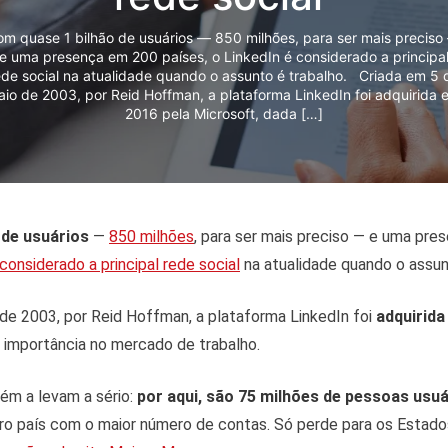
om quase 1 bilhão de usuários — 850 milhões, para ser mais preciso
e uma presença em 200 países, o LinkedIn é considerado a principa
ede social na atualidade quando o assunto é trabalho. Criada em 5 
aio de 2003, por Reid Hoffman, a plataforma LinkedIn foi adquirida 
2016 pela Microsoft, dada […]
 de usuários
—
850 milhões
, para ser mais preciso — e uma pr
considerado a principal rede social
na atualidade quando o assun
de 2003, por Reid Hoffman, a plataforma LinkedIn foi
adquirida
a importância no mercado de trabalho.
bém a levam a sério:
por aqui, são 75 milhões de pessoas usuá
ro país com o maior número de contas. Só perde para os Estados