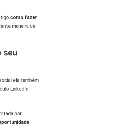
rtigo
como fazer
lente maneira de
o seu
 social ela também
ículo LinkedIn
retada por
oportunidade