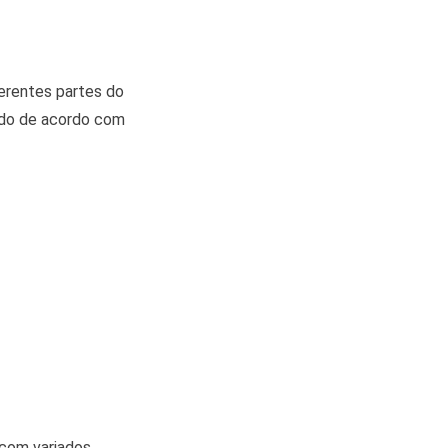
erentes partes do
tido de acordo com
 com variados