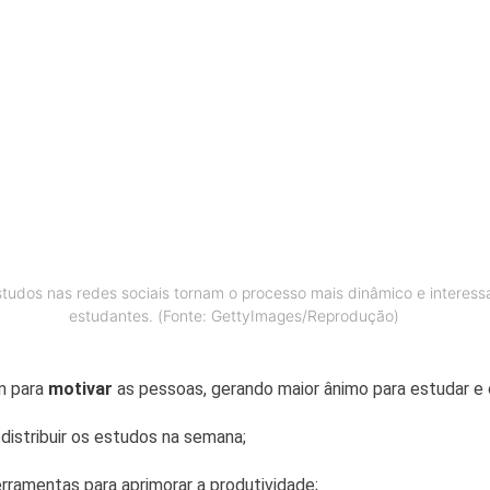
studos nas redes sociais tornam o processo mais dinâmico e interess
estudantes. (Fonte: GettyImages/Reprodução)
m para
motivar
as pessoas, gerando maior ânimo para estudar e 
distribuir os estudos na semana;
erramentas para aprimorar a produtividade;