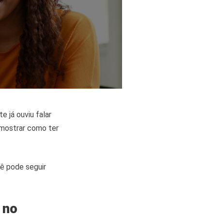
 já ouviu falar
 mostrar como ter
ê pode seguir
 no