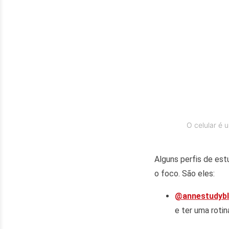
O celular é 
Alguns perfis de es
o foco. São eles:
@annestudybl
e ter uma rotin