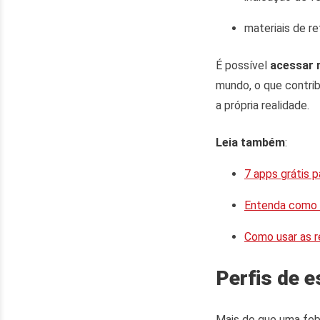
materiais de re
É possível
acessar 
mundo, o que contrib
a própria realidade.
Leia também
:
7 apps grátis p
Entenda como o
Como usar as re
Perfis de e
Mais do que uma feb