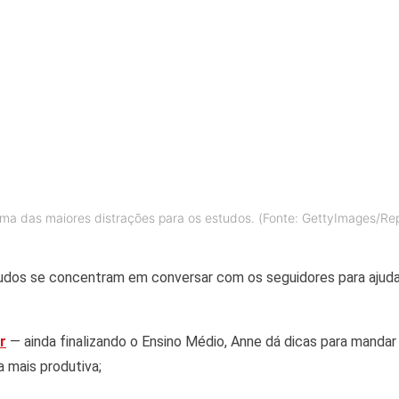
uma das maiores distrações para os estudos. (Fonte: GettyImages/R
tudos se concentram em conversar com os seguidores para ajud
r
— ainda finalizando o Ensino Médio, Anne dá dicas para mandar
a mais produtiva;