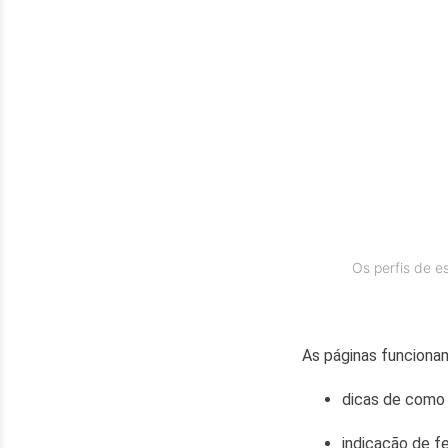
Os perfis de e
As páginas funciona
dicas de como 
indicação de f