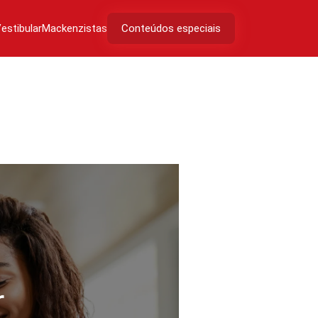
estibular
Mackenzistas
Conteúdos especiais
r