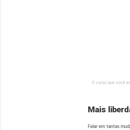
O curso que você esc
Mais liberd
Falar em tantas mud