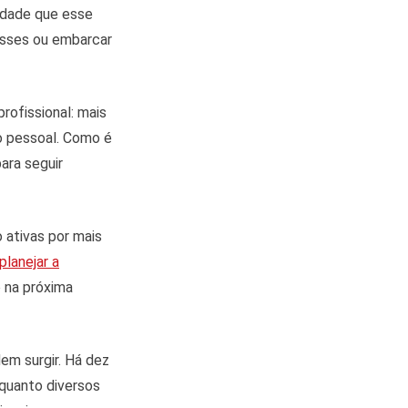
erdade que esse
resses ou embarcar
rofissional: mais
o pessoal. Como é
ara seguir
ativas por mais
planejar a
o na próxima
em surgir. Há dez
nquanto diversos