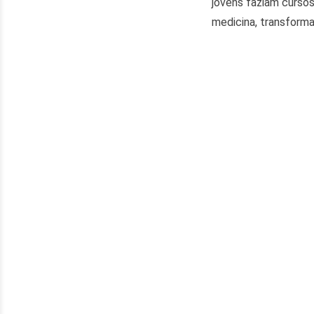
jovens faziam cursos
medicina, transform