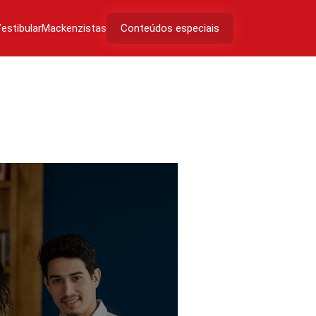
estibular
Mackenzistas
Conteúdos especiais