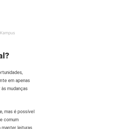
: Kampus
al?
rtunidades,
mente em apenas
ar às mudanças
e, mas é possível
nte comum
 manter leituras