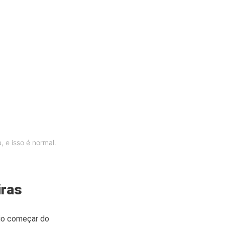
, e isso é normal.
iras
rio começar do