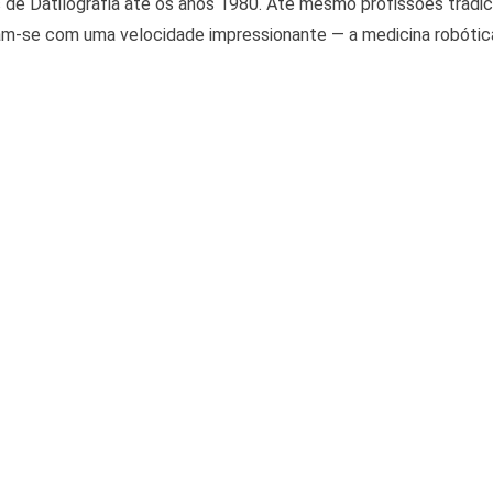
 de Datilografia até os anos 1980. Até mesmo profissões tradic
am-se com uma velocidade impressionante — a medicina robótic