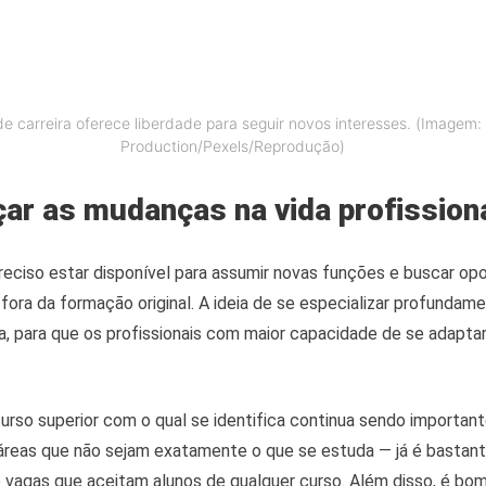
de carreira oferece liberdade para seguir novos interesses. (Imagem
Production/Pexels/Reprodução)
ar as mudanças na vida profission
eciso estar disponível para assumir novas funções e buscar opo
ora da formação original. A ideia de se especializar profunda
ra, para que os profissionais com maior capacidade de se adapt
urso superior com o qual se identifica continua sendo important
reas que não sejam exatamente o que se estuda — já é basta
 vagas que aceitam alunos de qualquer curso. Além disso, é bom