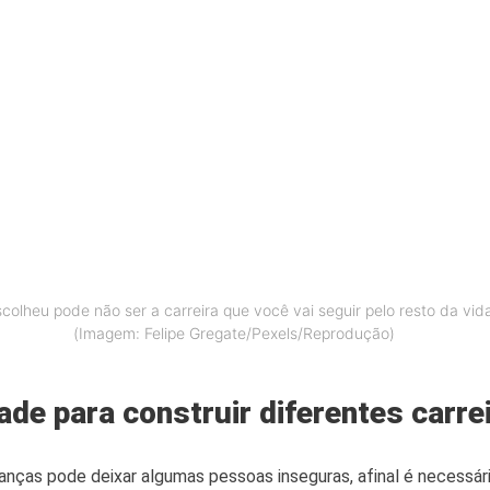
olheu pode não ser a carreira que você vai seguir pelo resto da vida
(Imagem: Felipe Gregate/Pexels/Reprodução)
ade para construir diferentes carre
anças pode deixar algumas pessoas inseguras, afinal é necessá