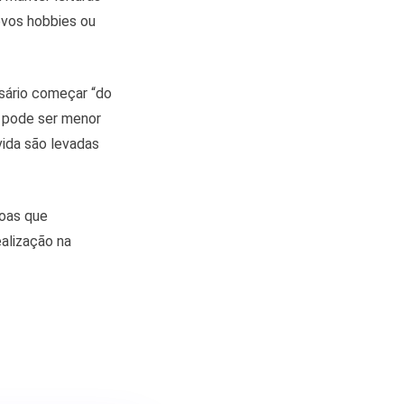
ovos hobbies ou
sário começar “do
o pode ser menor
vida são levadas
oas que
ealização na