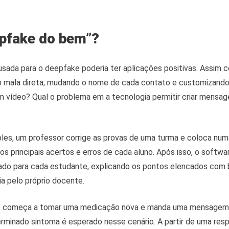
epfake do bem”?
a usada para o deepfake poderia ter aplicações positivas. Assi
 mala direta, mudando o nome de cada contato e customizando
m vídeo? Qual o problema em a tecnologia permitir criar mensag
es, um professor corrige as provas de uma turma e coloca numa
os principais acertos e erros de cada aluno. Após isso, o softwa
zado para cada estudante, explicando os pontos elencados com 
a pelo próprio docente.
cê começa a tomar uma medicação nova e manda uma mensagem
rminado sintoma é esperado nesse cenário. A partir de uma resp