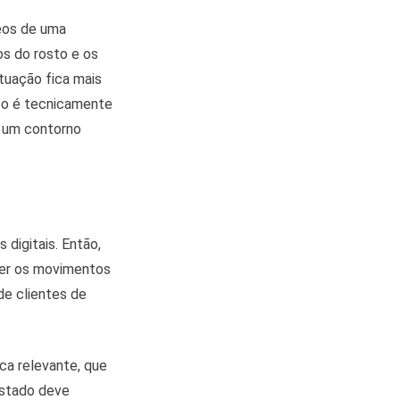
deos de uma
s do rosto e os
ituação fica mais
deo é tecnicamente
ha um contorno
digitais. Então,
azer os movimentos
de clientes de
ca relevante, que
Estado deve