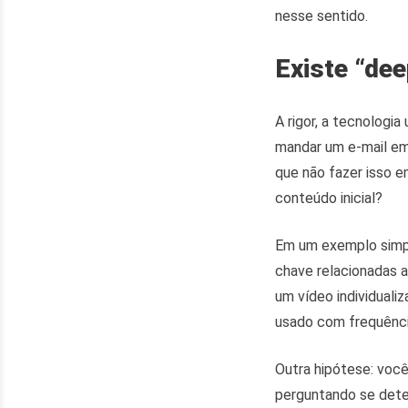
nesse sentido.
Existe “de
A rigor, a tecnologi
mandar um e-mail em
que não fazer isso e
conteúdo inicial?
Em um exemplo simpl
chave relacionadas a
um vídeo individuali
usado com frequênci
Outra hipótese: vo
perguntando se dete