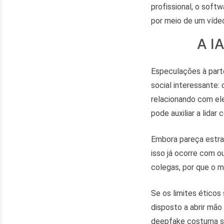
profissional, o soft
por meio de um víde
A I
Especulações à part
social interessante:
relacionando com ele
pode auxiliar a lida
Embora pareça estran
isso já ocorre com o
colegas, por que o 
Se os limites éticos
disposto a abrir mão 
deepfake costuma ser