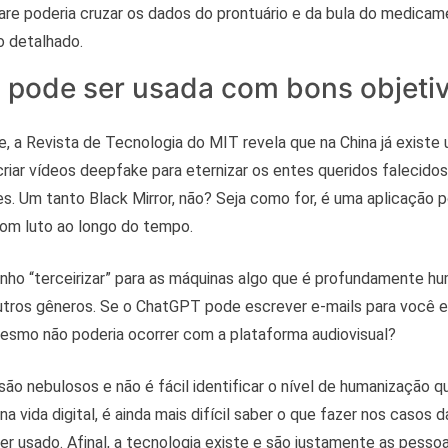
ware poderia cruzar os dados do prontuário e da bula do medica
o detalhado.
A pode ser usada com bons objeti
e, a Revista de Tecnologia do MIT revela que na China já exist
 criar vídeos deepfake para eternizar os entes queridos falecidos
s. Um tanto Black Mirror, não? Seja como for, é uma aplicação p
r com luto ao longo do tempo.
ho “terceirizar” para as máquinas algo que é profundamente hu
utros gêneros. Se o ChatGPT pode escrever e-mails para você e
mesmo não poderia ocorrer com a plataforma audiovisual?
 são nebulosos e não é fácil identificar o nível de humanização q
na vida digital, é ainda mais difícil saber o que fazer nos casos
 usado. Afinal, a tecnologia existe e são justamente as pesso