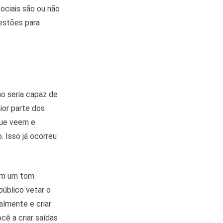
ociais são ou não
estões para
no seria capaz de
ior parte dos
que veem e
 Isso já ocorreu
com um tom
público vetar o
almente e criar
cê a criar saídas