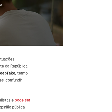
se
situações
nte da República
eepfake
, termo
s, confundir
alistas e
pode ser
pinião pública