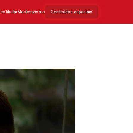
estibular
Mackenzistas
Conteúdos especiais