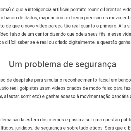
ema) é que a inteligência artificial permite reunir diferentes ví
 banco de dados, mapear com extrema precisão os movimento
to de que o novo vídeo pareça tão real quanto o primeiro. Aí a s
vídeo falso de um cantor dizendo que odeia seus fãs, e esse ví
ca difícil saber se é real ou criado digitalmente, a questão gan
Um problema de segurança
uso de deepfake para simular o reconhecimento facial em bancos 
uário real, golpistas usam vídeos criados de modo falso para f
ar, afastar, sorrir etc) e ganhar acesso à movimentação bancária 
blema sai da esfera dos memes e passa a ser uma questão públi
íticos, jurídicos, de segurança e sobretudo éticos. Será que o 