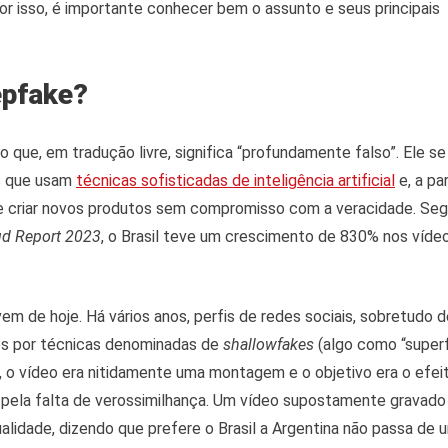
or isso, é importante conhecer bem o assunto e seus principais
epfake?
que, em tradução livre, significa “profundamente falso”. Ele se
s que usam
técnicas sofisticadas de inteligência artificial
e, a pa
de criar novos produtos sem compromisso com a veracidade. Segu
ud Report 2023
, o Brasil teve um crescimento de 830% nos vídeo
em de hoje. Há vários anos, perfis de redes sociais, sobretudo 
os por técnicas denominadas de
shallowfakes
(algo como “super
, o vídeo era nitidamente uma montagem e o objetivo era o efei
pela falta de verossimilhança. Um vídeo supostamente gravado 
lidade, dizendo que prefere o Brasil a Argentina não passa de 