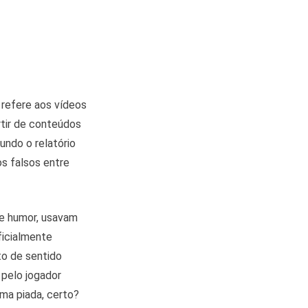
 refere aos vídeos
rtir de conteúdos
ndo o relatório
s falsos entre
de humor, usavam
ficialmente
to de sentido
pelo jogador
uma piada, certo?