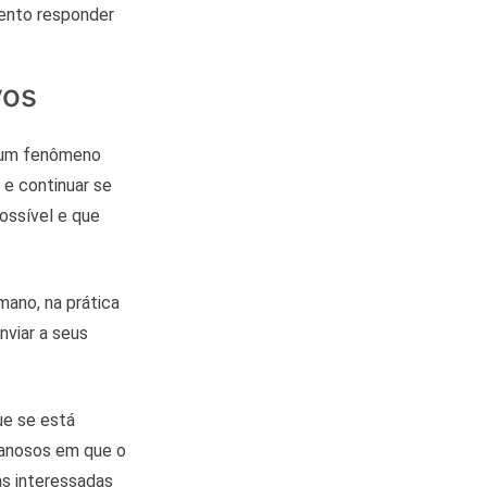
mento responder
vos
e um fenômeno
 e continuar se
ossível e que
mano, na prática
nviar a seus
ue se está
 danosos em que o
as interessadas