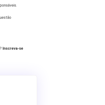
sponsáveis.
questão
o?
Inscreva-se