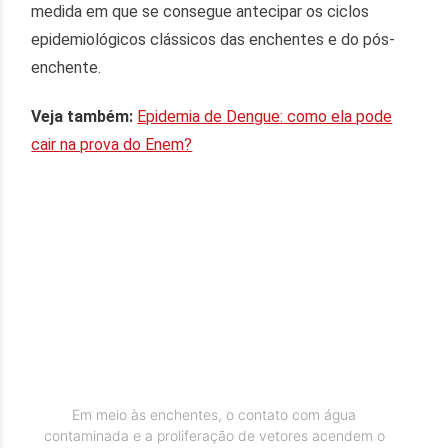
medida em que se consegue antecipar os ciclos
epidemiológicos clássicos das enchentes e do pós-
enchente.
Veja também:
Epidemia de Dengue: como ela pode
cair na prova do Enem?
Em meio às enchentes, o contato com água
contaminada e a proliferação de vetores acendem o