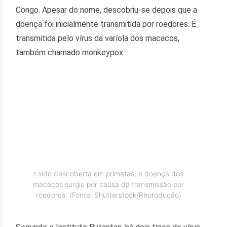
Congo. Apesar do nome, descobriu-se depois que a
doença foi inicialmente transmitida por roedores. É
transmitida pelo vírus da varíola dos macacos,
também chamado monkeypox.
r sido descoberta em primatas, a doença dos
macacos surgiu por causa da transmissão por
roedores. (Fonte: Shutterstock/Reprodução)