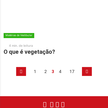
Matérias de Vestibular
4 min. de leitura
O que é vegetação?
1
2
3
4
17