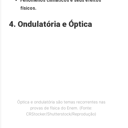
Fenômenos climáticos e seus efeitos
físicos.
4. Ondulatória e Óptica
Óptica e ondulatória são temas recorrentes nas
provas de física do Enem. (Fonte:
CRStocker/Shutterstock/Reprodução)