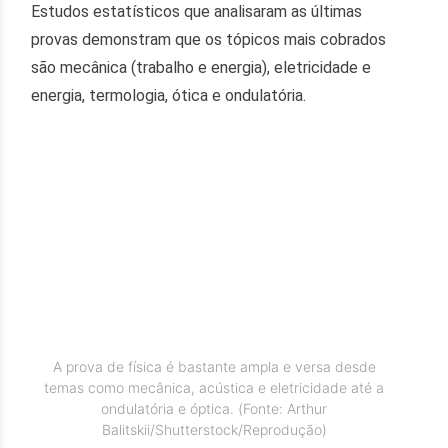
Estudos estatísticos que analisaram as últimas
provas demonstram que os tópicos mais cobrados
são mecânica (trabalho e energia), eletricidade e
energia, termologia, ótica e ondulatória.
A prova de física é bastante ampla e versa desde
temas como mecânica, acústica e eletricidade até a
ondulatória e óptica. (Fonte: Arthur
Balitskii/Shutterstock/Reprodução)