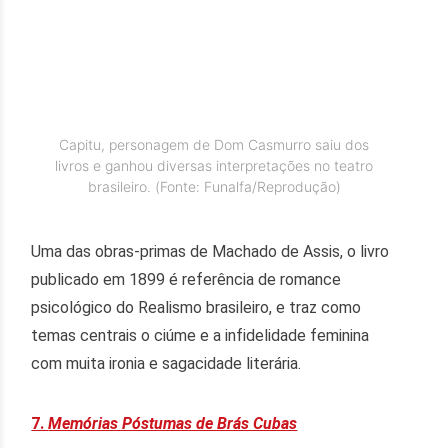
Capitu, personagem de Dom Casmurro saiu dos
livros e ganhou diversas interpretações no teatro
brasileiro. (Fonte: Funalfa/Reprodução)
Uma das obras-primas de Machado de Assis, o livro
publicado em 1899 é referência de romance
psicológico do Realismo brasileiro, e traz como
temas centrais o ciúme e a infidelidade feminina
com muita ironia e sagacidade literária.
7.
Memórias Póstumas de Brás Cubas