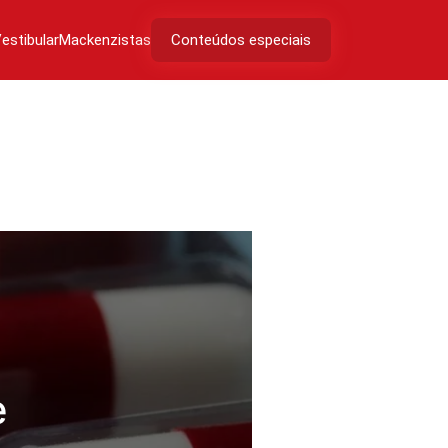
estibular
Mackenzistas
Conteúdos especiais
e