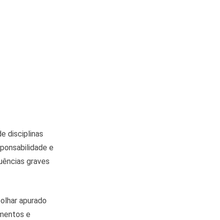
e disciplinas
sponsabilidade e
uências graves
olhar apurado
amentos e