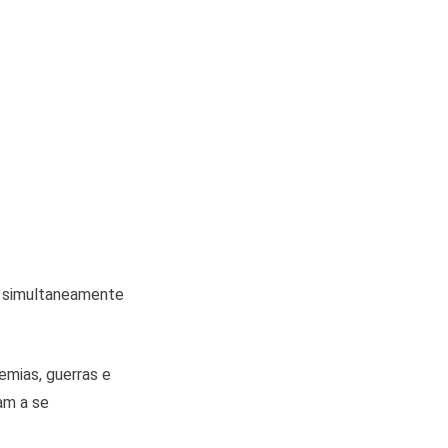
m simultaneamente
emias, guerras e
am a se