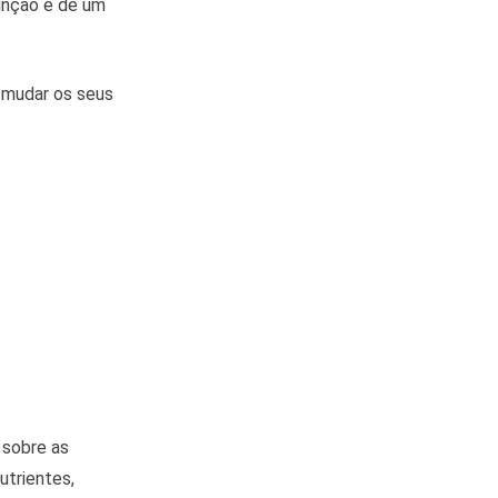
unção é de um
r mudar os seus
 sobre as
utrientes,