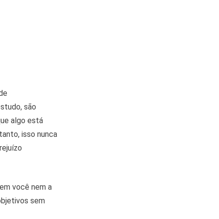
 de
estudo, são
que algo está
tanto, isso nunca
rejuízo
cem você nem a
 objetivos sem