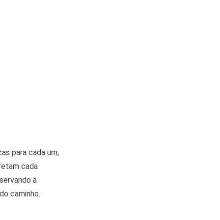
cas para cada um,
afetam cada
bservando a
 do caminho.