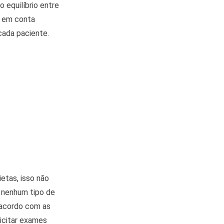
 equilíbrio entre
o em conta
cada paciente.
ietas, isso não
m nenhum tipo de
 acordo com as
licitar exames