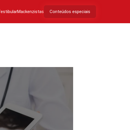
estibular
Mackenzistas
Conteúdos especiais