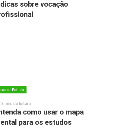
 dicas sobre vocação
rofissional
icas de Estudo
3 min. de leitura
ntenda como usar o mapa
ental para os estudos