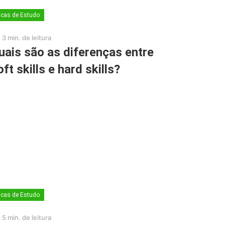
icas de Estudo
3 min. de leitura
uais são as diferenças entre
oft skills e hard skills?
icas de Estudo
5 min. de leitura