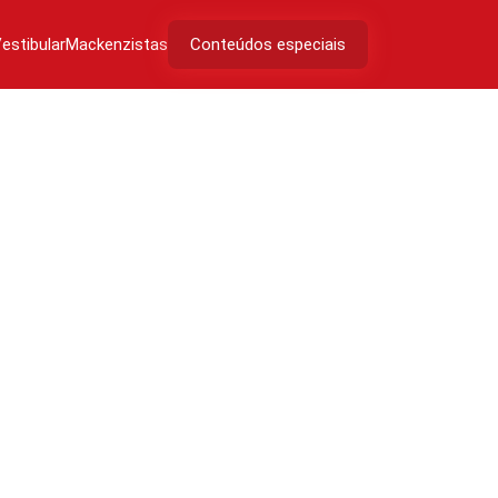
estibular
Mackenzistas
Conteúdos especiais