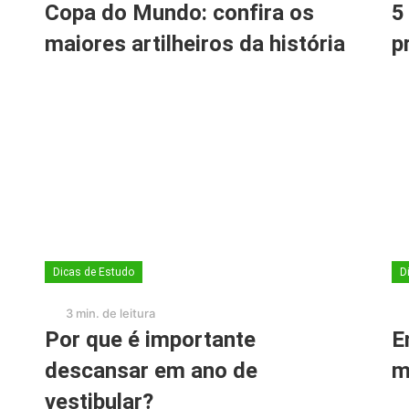
Copa do Mundo: confira os
5
maiores artilheiros da história
p
Dicas de Estudo
D
3 min. de leitura
Por que é importante
E
descansar em ano de
m
vestibular?