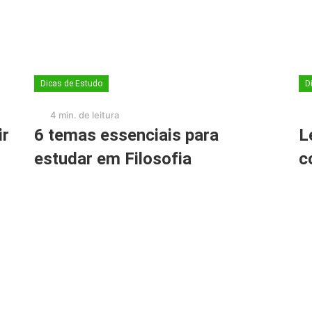
Dicas de Estudo
D
4 min. de leitura
ir
6 temas essenciais para
L
estudar em Filosofia
c