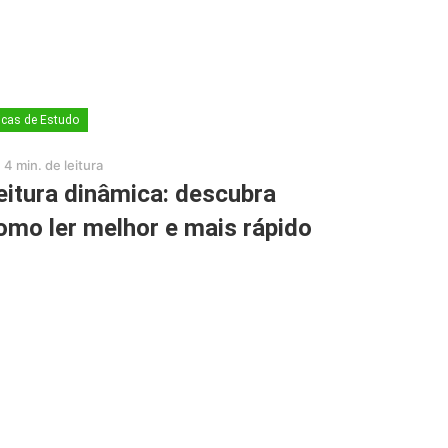
icas de Estudo
4 min. de leitura
eitura dinâmica: descubra
omo ler melhor e mais rápido