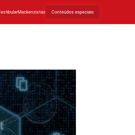
estibular
Mackenzistas
Conteúdos especiais