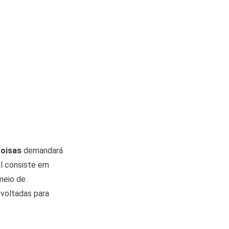
Coisas
demandará
al consiste em
meio de
voltadas para