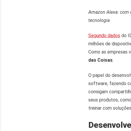
Amazon Alexa: com c
tecnologia
Segundo dados
do ID
milhões de disposit
Como as empresas vã
das Coisas
.
O papel do desenvolv
software, fazendo c
consigam compartilh
seus produtos, como
treinar com soluçõe
Desenvolve