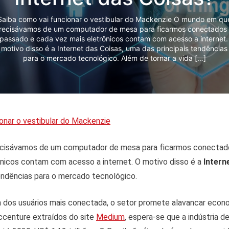
Saiba como vai funcionar o vestibular do Mackenzie O mundo em qu
recisávamos de um computador de mesa para ficarmos conectados 
 passado e cada vez mais eletrônicos contam com acesso a internet.
motivo disso é a Internet das Coisas, uma das principais tendências
para o mercado tecnológico. Além de tornar a vida […]
onar o vestibular do Mackenzie
cisávamos de um computador de mesa para ficarmos conectado
ônicos contam com acesso a internet. O motivo disso é a
Intern
endências para o mercado tecnológico.
da dos usuários mais conectada, o setor promete alavancar eco
centure extraídos do site
Medium
, espera-se que a indústria d