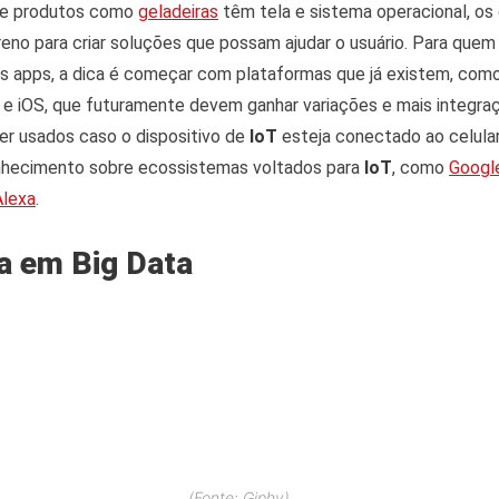
e produtos como
geladeiras
têm tela e sistema operacional, o
eno para criar soluções que possam ajudar o usuário. Para quem
s apps, a dica é começar com plataformas que já existem, com
d e iOS, que futuramente devem ganhar variações e mais integr
er usados caso o dispositivo de
IoT
esteja conectado ao celular
nhecimento sobre ecossistemas voltados para
IoT
, como
Googl
lexa
.
ta em Big Data
(Fonte: Giphy)