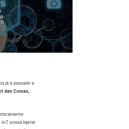
e
já
 O
s já é passado e
et das Coisas,
nomicamente:
e IoT possa injetar