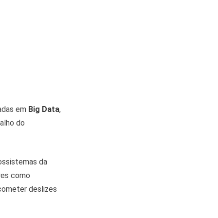
sadas em
Big Data
,
balho do
ossistemas da
ores como
 cometer deslizes