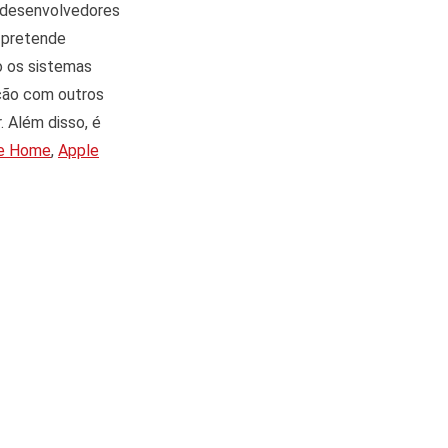
s desenvolvedores
 pretende
o os sistemas
ação com outros
. Além disso, é
e Home
,
Apple