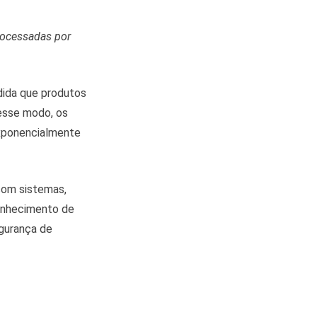
rocessadas por
dida que produtos
Desse modo, os
xponencialmente
com sistemas,
conhecimento de
egurança de