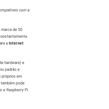
compatíveis com a
a marca de 50
 constantemente.
ara a
Internet
de hardware) e
mo padrão e
s próprios em
ea também pode
 e Raspberry Pi.