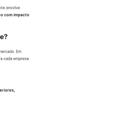
nte envolve
os com impacto
ee?
mercado. Em
ora cada empresa
eriores,