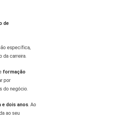
o de
ão específica,
 da carreira.
de
formação
r por
s do negócio.
 e dois anos
. Ao
ada ao seu