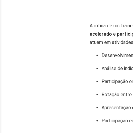
A rotina de um trai
acelerado
e
partici
atuem em atividade
Desenvolviment
Análise de indi
Participação e
Rotação entre 
Apresentação d
Participação e