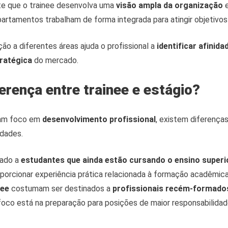
te que o trainee desenvolva uma
visão ampla da organização
e
artamentos trabalham de forma integrada para atingir objetiv
ção a diferentes áreas ajuda o profissional a
identificar afinida
ratégica
do mercado.
ferença entre trainee e estágio?
am foco em
desenvolvimento profissional
, existem diferença
idades.
nado a
estudantes que ainda estão cursando o ensino superi
roporcionar experiência prática relacionada à formação acadêmica
nee
costumam ser destinados a
profissionais recém-formado
 foco está na preparação para posições de maior responsabilida