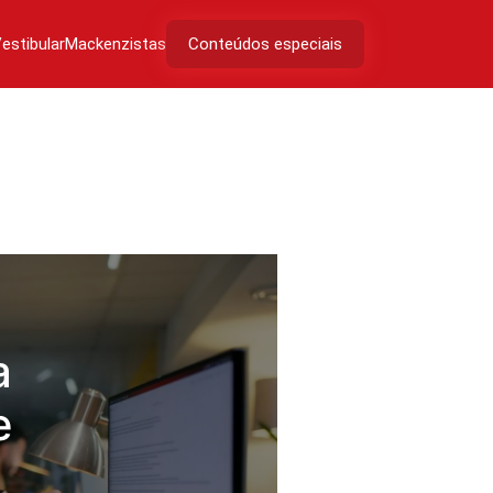
estibular
Mackenzistas
Conteúdos especiais
a
e