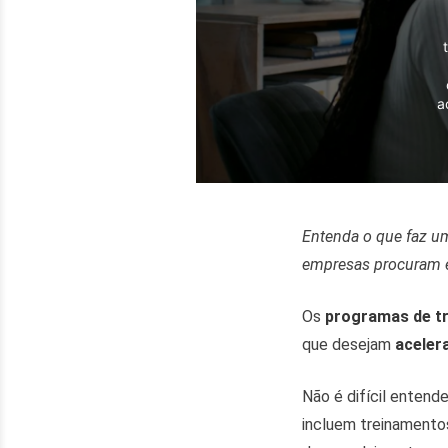
a
Entenda o que faz um
empresas procuram e
Os
programas de tr
que desejam
aceler
Não é difícil enten
incluem treinamentos