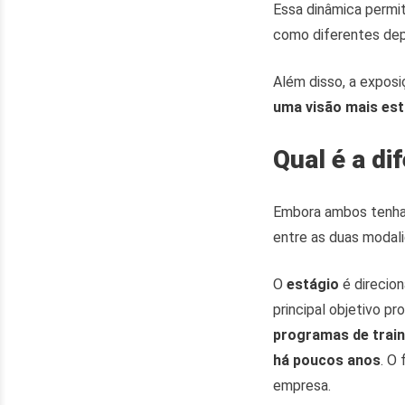
Essa dinâmica permi
como diferentes dep
Além disso, a exposi
uma visão mais est
Qual é a di
Embora ambos tenh
entre as duas modal
O
estágio
é direcio
principal objetivo p
programas de trai
há poucos anos
. O
empresa.