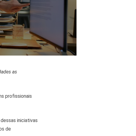
u
m
ém
dades as
s profissionais
 dessas iniciativas
os de