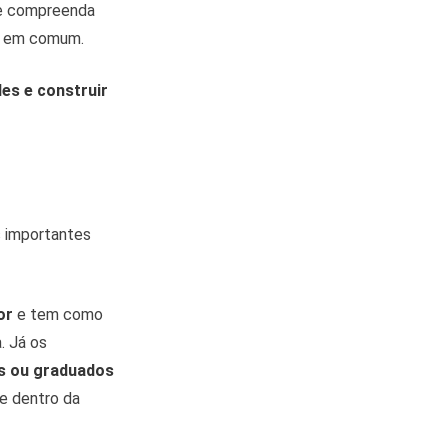
 compreenda
os em comum.
des e construir
s importantes
or
e tem como
. Já os
s ou graduados
de dentro da