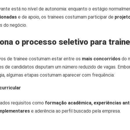
evante está no nível de autonomia: enquanto o estágio normalme
sionadas
e de apoio, os trainees costumam participar de
projet
s do negócio.
ona o processo seletivo para train
vos de trainee costumam estar entre os
mais concorridos
do 
res de candidatos disputam um número reduzido de vagas. Emb
ia, algumas etapas costumam aparecer com frequência:
curricular
liados requisitos como
formação acadêmica, experiências ant
mplementares
e aderência ao perfil buscado pela empresa.