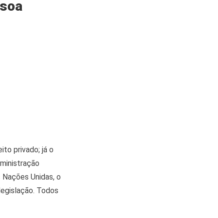
ssoa
to privado; já o
dministração
s Nações Unidas, o
legislação. Todos