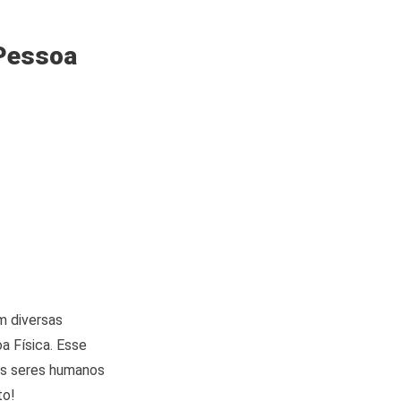
 Pessoa
m diversas
a Física. Esse
 os seres humanos
to!