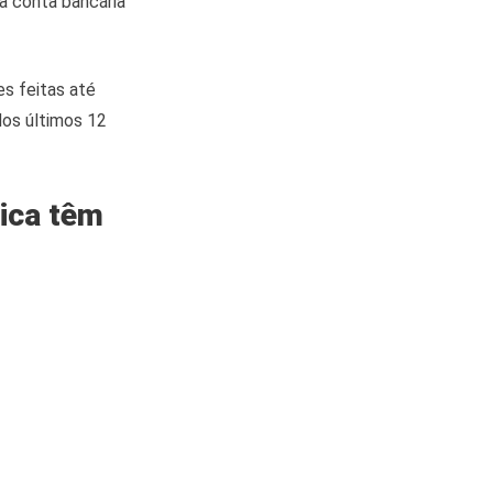
a conta bancária
s feitas até
os últimos 12
ica têm