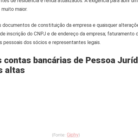
es de residência e renda atualizados. A exigência para abrir um
 muito maior.
os documentos de constituição da empresa e quaisquer alteraçõe
de inscrição do CNPJ e de endereço da empresa; faturamento d
pessoais dos sócios e representantes legais.
s contas bancárias de Pessoa Juríd
s altas
Giphy
(Fonte:
)