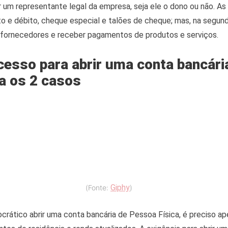
um representante legal da empresa, seja ele o dono ou não. As 
to e débito, cheque especial e talões de cheque; mas, na segund
r fornecedores e receber pagamentos de produtos e serviços.
cesso para abrir uma conta bancári
 os 2 casos
Giphy
(Fonte:
)
rático abrir uma conta bancária de Pessoa Física, é preciso a