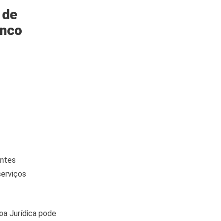
 de
anco
entes
serviços
oa Jurídica pode