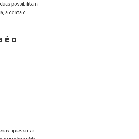
duas possibilitam
a, a conta é
a é o
penas apresentar