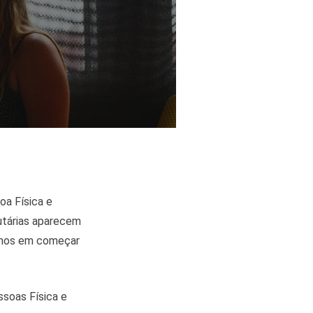
oa Física e
butárias aparecem
amos em começar
ssoas Física e