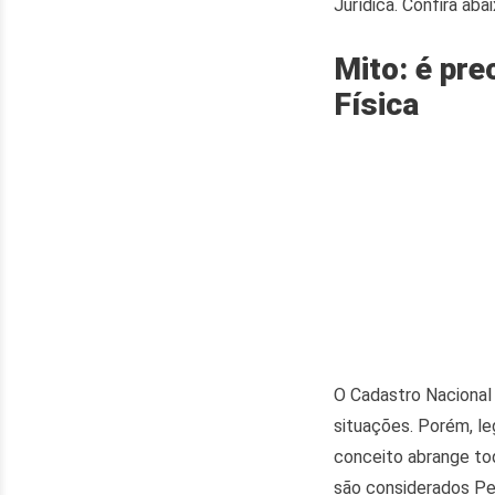
Jurídica. Confira aba
Mito: é pr
Física
O Cadastro Nacional
situações. Porém, le
conceito abrange tod
são considerados Pe