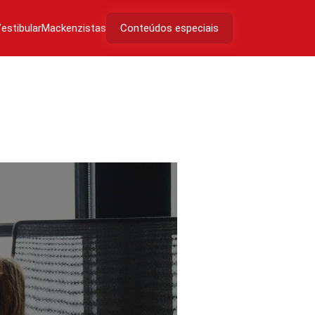
estibular
Mackenzistas
Conteúdos especiais