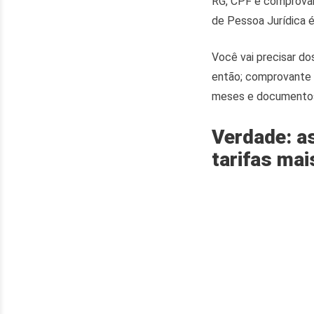
RG, CPF e comprovant
de Pessoa Jurídica é
Você vai precisar d
então; comprovante 
meses e documentos 
Verdade: a
tarifas mai