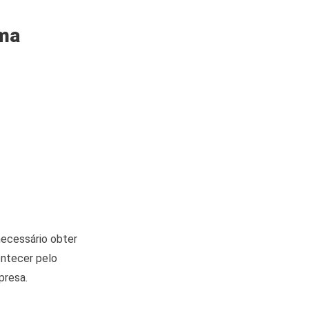
uma
necessário obter
ontecer pelo
presa.