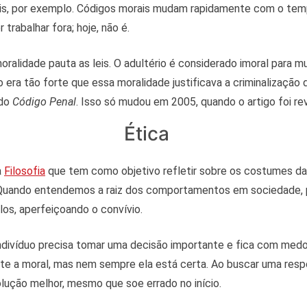
s, por exemplo. Códigos morais mudam rapidamente com o tem
 trabalhar fora; hoje, não é.
oralidade pauta as leis. O adultério é considerado imoral para m
 era tão forte que essa moralidade justificava a criminalização 
 do
Código Penal
. Isso só mudou em 2005, quando o artigo foi re
Ética
a
Filosofia
que tem como objetivo refletir sobre os costumes da
. Quando entendemos a raiz dos comportamentos em sociedade,
los, aperfeiçoando o convívio.
ndivíduo precisa tomar uma decisão importante e fica com medo 
e a moral, mas nem sempre ela está certa. Ao buscar uma respo
lução melhor, mesmo que soe errado no início.