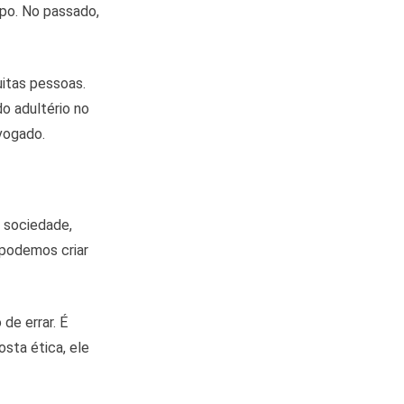
po. No passado,
uitas pessoas.
do adultério no
vogado.
 sociedade,
 podemos criar
de errar. É
sta ética, ele