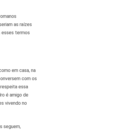
 romanos
seriam as raízes
a esses termos
 como em casa, na
s conversem com os
srespeita essa
dro é amigo de
es vivendo no
as seguem,