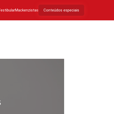
estibular
Mackenzistas
Conteúdos especiais
s