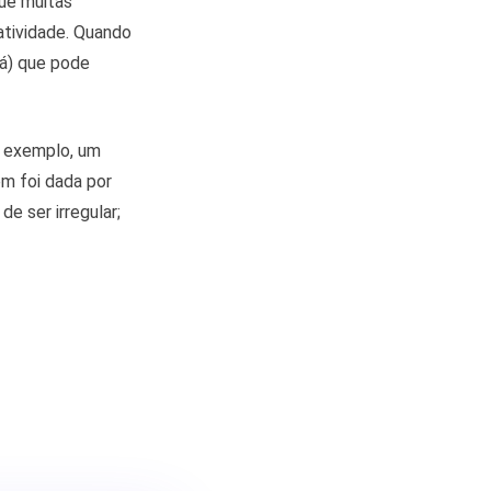
ue muitas
atividade. Quando
há) que pode
r exemplo, um
em foi dada por
e ser irregular;