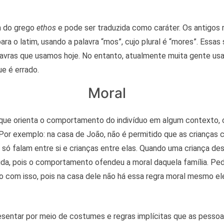
m do grego
ethos
e pode ser traduzida como caráter. Os antigos
ra o latim, usando a palavra “mos”, cujo plural é “mores”. Essas 
lavras que usamos hoje. No entanto, atualmente muita gente us
e é errado.
Moral
 que orienta o comportamento do indivíduo em algum contexto,
. Por exemplo: na casa de João, não é permitido que as criança
s só falam entre si e crianças entre elas. Quando uma criança de
dida, pois o comportamento ofendeu a moral daquela família. Pe
 com isso, pois na casa dele não há essa regra moral mesmo el
esentar por meio de costumes e regras implícitas que as pesso