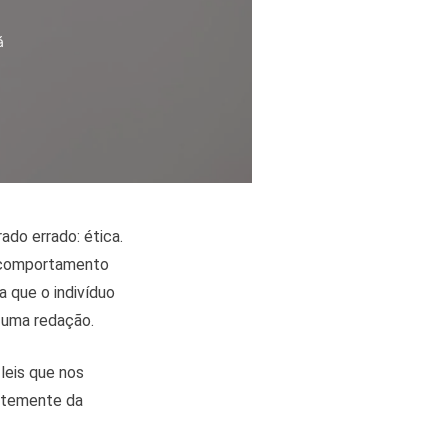
á
do errado: ética.
o comportamento
a que o indivíduo
 uma redação.
leis que nos
entemente da