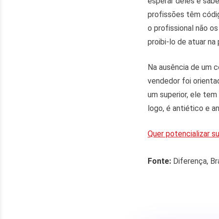
esperar deles e sab
profissões têm códig
o profissional não o
proibi-lo de atuar na 
Na ausência de um có
vendedor foi orienta
um superior, ele tem
logo, é antiético e a
Quer potencializar 
Fonte:
Diferença, Br