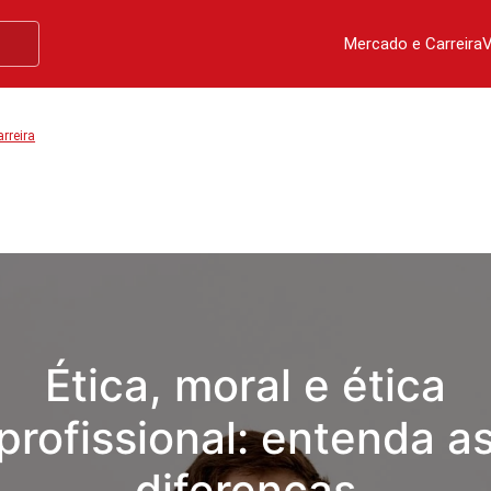
Mercado e Carreira
V
rreira
Ética, moral e ética
profissional: entenda a
diferenças