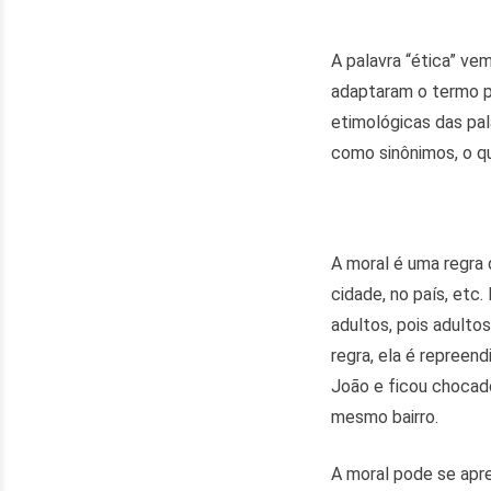
A palavra “ética” ve
adaptaram o termo pa
etimológicas das pa
como sinônimos, o qu
A moral é uma regra
cidade, no país, etc
adultos, pois adulto
regra, ela é repreen
João e ficou chocado
mesmo bairro.
A moral pode se apr