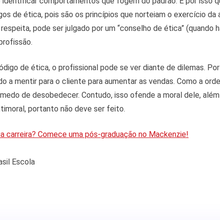
e identificar comportamentos que fogem do padrão. É por isso q
os de ética, pois são os princípios que norteiam o exercício da 
s respeita, pode ser julgado por um “conselho de ética” (quando 
profissão.
digo de ética, o profissional pode se ver diante de dilemas. Po
do a mentir para o cliente para aumentar as vendas. Como a ord
 medo de desobedecer. Contudo, isso ofende a moral dele, além d
ntimoral, portanto não deve ser feito.
sua carreira? Comece uma pós-graduação no Mackenzie!
asil Escola