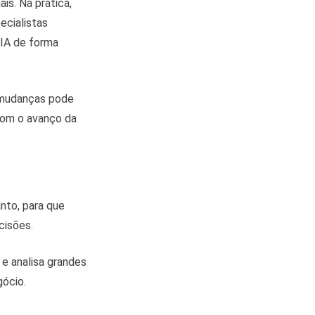
is. Na prática,
ecialistas
 IA de forma
s mudanças pode
com o avanço da
nto, para que
cisões.
 e analisa grandes
gócio.