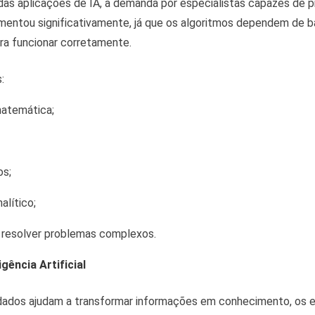
as aplicações de IA, a demanda por especialistas capazes de p
umentou significativamente, já que os algoritmos dependem de 
ra funcionar corretamente.
:
matemática;
os;
lítico;
 resolver problemas complexos.
gência Artificial
 dados ajudam a transformar informações em conhecimento, os e