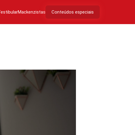
estibular
Mackenzistas
Conteúdos especiais